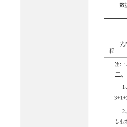
数
光
程
注：
二、
1
3+
2
专业