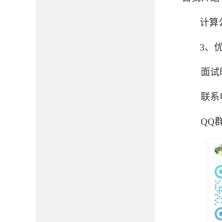
计算
3、
面试
联系
QQ群