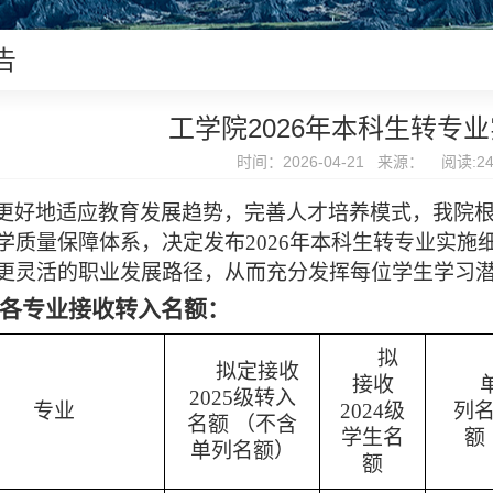
告
工学院2026年本科生转专
时间：2026-04-21 来源： 阅读:
2
更好地适应教育发展趋势，完善人才培养模式，我院
学质量保障体系，决定发布
202
6
年本科生转专业实施
更灵活的职业发展路径，从而充分发挥每位学生
学习
各专业接收转入名额：
拟
拟定接收
接收
2025级转入
专业
2024级
列
名额 （不含
学生名
额
单列名额）
额