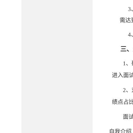
3
需达
4
三、
1
进入面
2
绩点占比
面
自我介绍